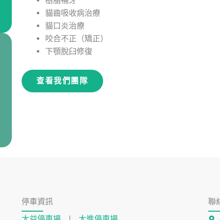
樹脂補牙
貓齒吸收病治療
貓口炎治療
咬合不正（矯正）
下顎脫臼修復
查看我們團隊
停車資訊
聯
大益停車場
|
大進停車場