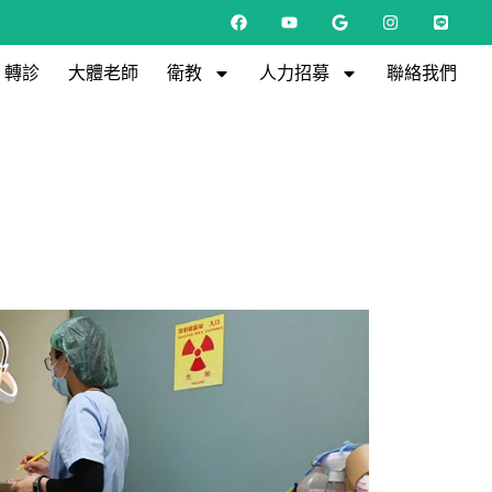
F
Y
G
I
L
a
o
o
n
i
c
u
o
s
n
e
t
g
t
e
轉診
大體老師
衛教
人力招募
聯絡我們
b
u
l
a
o
b
e
g
o
e
r
k
a
m