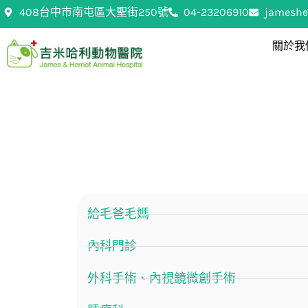
跳
408台中市南屯區大聖街250號
04-23206910
jameshe
至
主
關於我
要
內
容
給毛爸毛媽
內科門診
外科手術、內視鏡微創手術