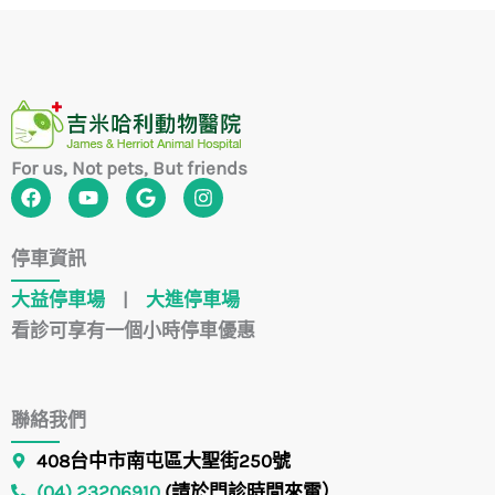
For us, Not pets, But friends
F
Y
G
I
a
o
o
n
c
u
o
s
e
t
g
t
停車資訊
b
u
l
a
o
b
e
g
大益停車場
|
大進停車場
o
e
r
k
a
看診可享有一個小時停車優惠
m
聯絡我們
408台中市南屯區大聖街250號
(04) 23206910
(請於門診時間來電）