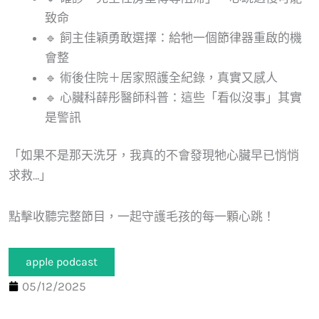
致命
🔹 飼主佳穎勇敢選擇：給牠一個節律器重啟的機
會整
🔹 術後住院＋居家照護全紀錄，真實又感人
🔹 心臟科薛彤醫師科普：這些「看似沒事」其實
是警訊
「如果不是那天洗牙，我真的不會發現牠心臟早已悄悄
求救…」
點擊收聽完整節目，一起守護毛孩的每一顆心跳！
apple podcast
05/12/2025