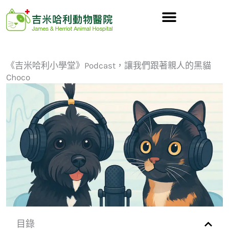
跳
至
主
要
內
《吉米哈利小學堂》Podcast，讓我們跟著親人的黑貓
Choco
容
目錄