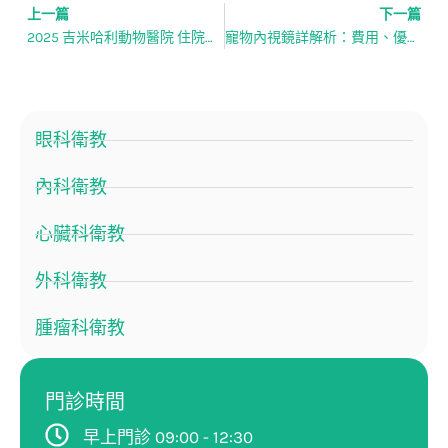
上一篇
下一篇
上一頁
2025 吉米哈利動物醫院 住院醫師招聘說明會
寵物內視鏡詳解析：費用、優點一次了解
眼科衛教
內科衛教
心臟科衛教
外科衛教
腫瘤科衛教
門診時間
早上門診 09:00 - 12:30