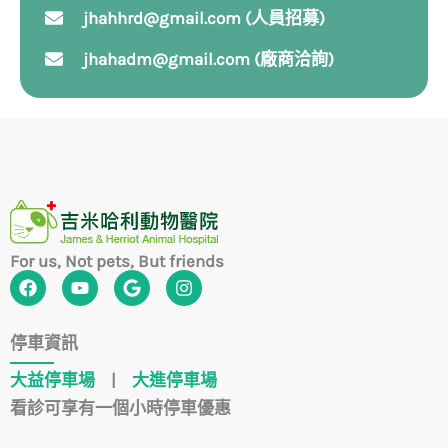
jhahhrd@gmail.com (人員招募)
jhahadm@gmail.com (廠商洽詢)
For us, Not pets, But friends
F
Y
G
I
a
o
o
n
c
u
o
s
e
t
g
t
停車資訊
b
u
l
a
o
b
e
g
大益停車場
|
大進停車場
o
e
r
k
a
看診可享有一個小時停車優惠
m