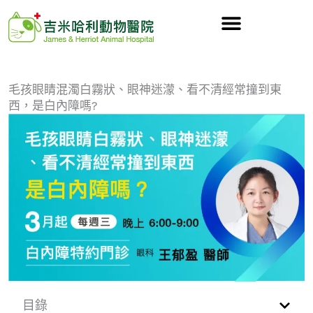
跳
至
主
要
內
毛孩眼睛混濁白霧狀、眼神迷濛、看不清經常撞到東
西，是白內障嗎?
容
目錄