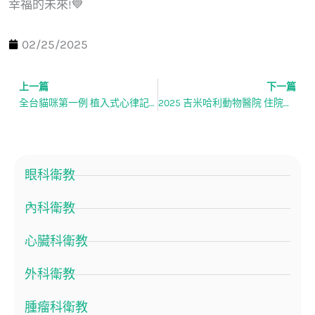
幸福的未來!💙
02/25/2025
上一篇
下一篇
上一頁
全台貓咪第一例 植入式心律記錄器-楊崇君 獸醫師
2025 吉米哈利動物醫院 住院醫師招聘說明會
眼科衛教
內科衛教
心臟科衛教
外科衛教
腫瘤科衛教