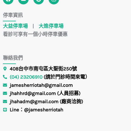
a
o
o
n
c
u
o
s
e
t
g
t
停車資訊
b
u
l
a
o
b
e
g
大益停車場
|
大進停車場
o
e
r
k
a
看診可享有一個小時停車優惠
m
聯絡我們
408台中市南屯區大聖街250號
(04) 23206910
(請於門診時間來電）
jamesherriotah@gmail.com
jhahhrd@gmail.com (人員招募)
jhahadm@gmail.com (廠商洽詢)
Line：@jamesherriotah