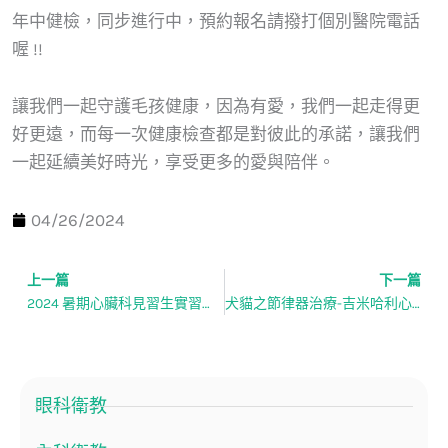
年中健檢，同步進行中，預約報名請撥打個別醫院電話
喔 !!
讓我們一起守護毛孩健康，因為有愛，我們一起走得更
好更遠，而每一次健康檢查都是對彼此的承諾，讓我們
一起延續美好時光，享受更多的愛與陪伴。
04/26/2024
上一篇
下一篇
上一頁
2024 暑期心臟科見習生實習計畫
犬貓之節律器治療-吉米哈利心臟科 楊崇君 獸醫師/詹益萍 獸醫師
眼科衛教