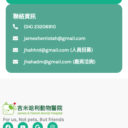
聯絡資訊
(04) 23206910
jamesherriotah@gmail.com
jhahhrd@gmail.com (人員招募)
jhahadm@gmail.com (廠商洽詢)
For us, Not pets, But friends
F
Y
G
I