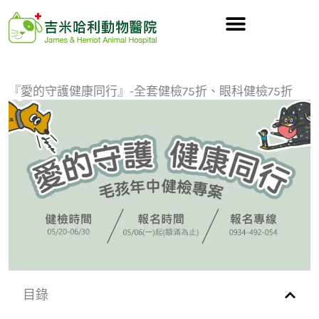
跳
至
主
要
內
『愛的守護健康同行』-全套健檢75折、眼科健檢75折
容
目錄