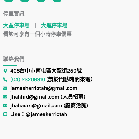
c
u
o
s
e
t
g
t
停車資訊
b
u
l
a
o
b
e
g
大益停車場
|
大進停車場
o
e
r
k
a
看診可享有一個小時停車優惠
m
聯絡我們
408台中市南屯區大聖街250號
(04) 23206910
(請於門診時間來電）
jamesherriotah@gmail.com
jhahhrd@gmail.com (人員招募)
jhahadm@gmail.com (廠商洽詢)
Line：@jamesherriotah