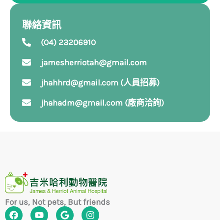
聯絡資訊
(04) 23206910
jamesherriotah@gmail.com
jhahhrd@gmail.com (人員招募)
jhahadm@gmail.com (廠商洽詢)
For us, Not pets, But friends
F
Y
G
I
a
o
o
n