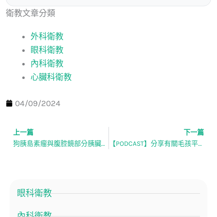
衛教文章分類
外科衛教
眼科衛教
內科衛教
心臟科衛教
04/09/2024
上一篇
下一篇
上一頁
狗胰島素瘤與腹腔鏡部分胰臟切除術介紹-腫瘤外科部 鄒天思 獸醫師
【PODCAST】分享有關毛孩平靜終點的故事
眼科衛教
內科衛教