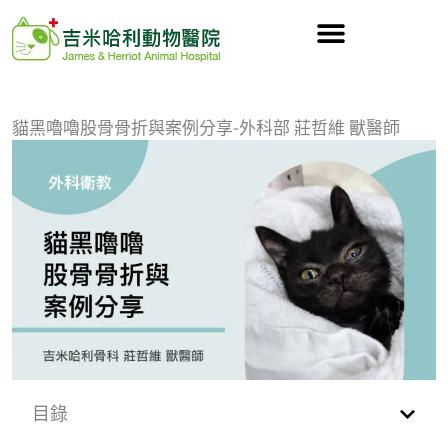
跳
至
主
要
內
貓黑嚕嚕股骨骨折與案例分享-外科部 莊哲維 獸醫師
容
目錄