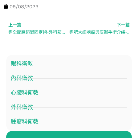
09/08/2023
上一篇
下一篇
上一頁
狗全腹腔鏡胃固定術-外科部 蔡佩倫 獸醫師
狗肥大細胞瘤與皮瓣手術介紹-外科部 鄒天思 獸醫師 / 腫瘤科 林冠吟 獸醫師
眼科衛教
內科衛教
心臟科衛教
外科衛教
腫瘤科衛教