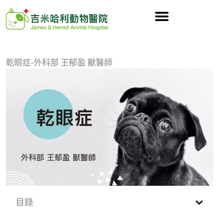
跳
至
主
要
內
乾眼症-外科部 王郁盈 獸醫師
容
目錄