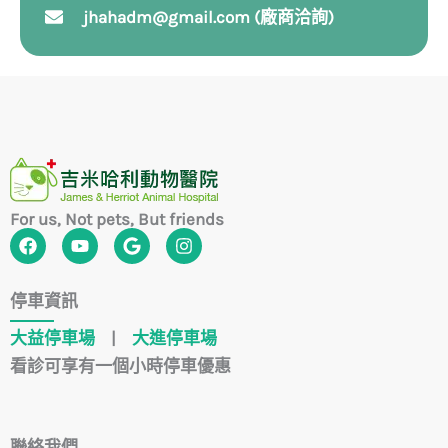
jhahadm@gmail.com (廠商洽詢)
For us, Not pets, But friends
F
Y
G
I
a
o
o
n
c
u
o
s
e
t
g
t
停車資訊
b
u
l
a
o
b
e
g
大益停車場
|
大進停車場
o
e
r
k
a
看診可享有一個小時停車優惠
m
聯絡我們