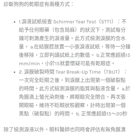
診斷狗狗的乾眼症有兩種方式：
1.淚液試紙檢查 Schirmer Tear Test（STT1）：不
給予任何眼藥（包含局麻）的狀況下，測試每分
鐘可刺激產生的淚液量。此方式檢測淚膜的含水
量。 a.在結膜腔放置一小張淚液試紙，等待一分鐘
後移除，立即判讀試紙上的數值。 b.正常應超過15
mm/min，小於15就要懷疑可能有乾眼症。
2. 淚膜破裂時間 Tear Break-Up Time（TBUT）：
一次完全眨眼之後，到淚膜上出現第一個破裂點
的時間。此方式檢測淚膜的脂質與黏液含量。 a.於
角膜滴上螢光染劑後，將眼瞼完全閉合，再次張
開眼瞼，維持不眨眼狀態觀察，計時出現第一個
黑點（破裂點）的時間。 b. 正常應超過15～20秒
除了檢測淚液以外，眼科醫師也同時會評估有無角膜潰