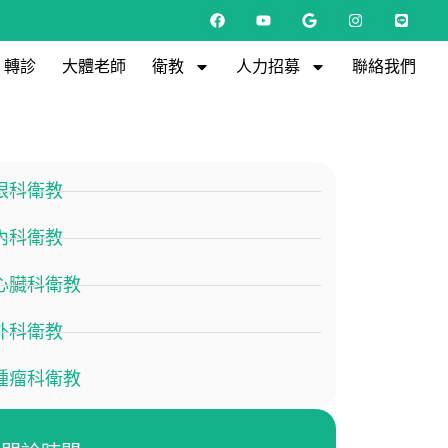
F
Y
G
I
L
a
o
o
n
i
c
u
o
s
n
e
t
g
t
e
轉診
大體老師
衛教
人力招募
聯絡我們
b
u
l
a
o
b
e
g
o
e
r
k
a
m
眼科衛教
內科衛教
心臟科衛教
外科衛教
腫瘤科衛教