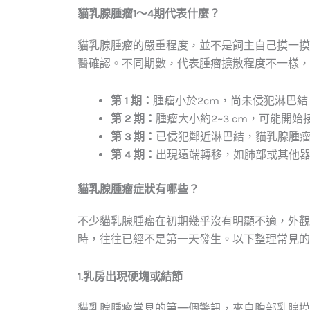
貓乳腺腫瘤1～4期代表什麼？
貓乳腺腫瘤的嚴重程度，並不是飼主自己摸一摸
醫確認。不同期數，代表腫瘤擴散程度不一樣，
第 1 期：
腫瘤小於2cm，尚未侵犯淋巴
第 2 期：
腫瘤大小約2~3 cm，可能開
第 3 期：
已侵犯鄰近淋巴結，貓乳腺腫
第 4 期：
出現遠端轉移，如肺部或其他
貓乳腺腫瘤症狀有哪些？
不少貓乳腺腫瘤在初期幾乎沒有明顯不適，外觀
時，往往已經不是第一天發生。以下整理常見的
1.乳房出現硬塊或結節
貓乳腺腫瘤常見的第一個警訊，來自腹部乳腺摸