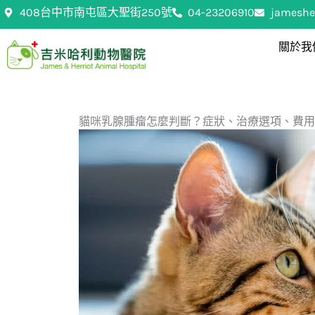
跳
408台中市南屯區大聖街250號
04-23206910
jameshe
至
主
關於我
要
內
容
貓咪乳腺腫瘤怎麼判斷？症狀、治療選項、費用