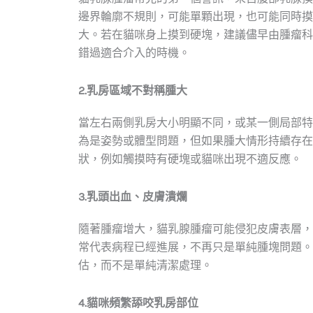
邊界輪廓不規則，可能單顆出現，也可能同時摸
大。若在貓咪身上摸到硬塊，建議儘早由腫瘤科
錯過適合介入的時機。
2.乳房區域不對稱腫大
當左右兩側乳房大小明顯不同，或某一側局部特
為是姿勢或體型問題，但如果腫大情形持續存在
狀，例如觸摸時有硬塊或貓咪出現不適反應。
3.乳頭出血、皮膚潰爛
隨著腫瘤增大，貓乳腺腫瘤可能侵犯皮膚表層，
常代表病程已經進展，不再只是單純腫塊問題。
估，而不是單純清潔處理。
4.貓咪頻繁舔咬乳房部位