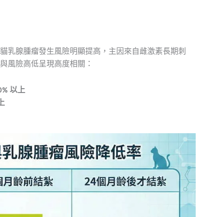
貓乳腺腫瘤發生風險明顯提高，主因來自雌激素長期刺
與風險高低呈現高度相關：
0% 以上
上