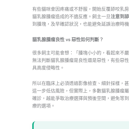
有些貓咪會因疼痛或不舒服，開始反覆舔咬乳房
貓乳腺腫瘤造成的不適反應。飼主一旦
注意到舔
到腫塊，及早確認狀況，也能避免延誤治療時機
貓乳腺腫瘤良性 vs 惡性如何判斷？
很多飼主可能會想：「腫塊小小的，看起來不嚴
無法判斷貓乳腺腫瘤是良性還是惡性，有些惡性
具高度侵略性。
所以在臨床上必須透過影像檢查、細針採樣，甚
這一步低估風險，但實際上，多數貓乳腺腫瘤屬
確診，越能爭取治療選擇與預後空間，避免等到
療的選項。