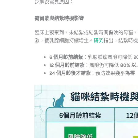
步解說常見原因：
荷爾蒙與結紮時機影響
臨床上觀察到，未結紮或結紮時間偏晚的母貓，
激，使乳腺細胞持續增生。
研究
指出，結紮時機
6 個月齡前結紮
：乳腺腫瘤風險可降低
9
12 個月齡前結紮
：風險仍可降低
80% 以
24 個月齡後才結紮
：預防效果幾乎為
零